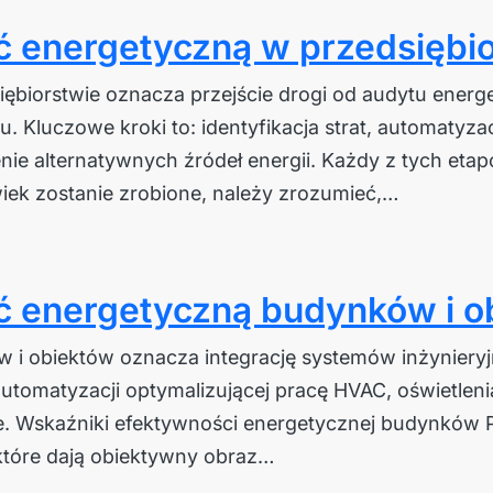
 energetyczną w przedsiębi
ębiorstwie oznacza przejście drogi od audytu energ
Kluczowe kroki to: identyfikacja strat, automatyza
nie alternatywnych źródeł energii. Każdy z tych e
iek zostanie zrobione, należy zrozumieć,…
ć energetyczną budynków i o
i obiektów oznacza integrację systemów inżynieryj
utomatyzacji optymalizującej pracę HVAC, oświetlenia
. Wskaźniki efektywności energetycznej budynków 
 które dają obiektywny obraz…