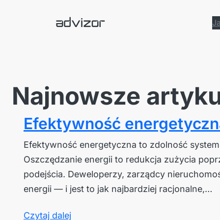
Przejdź
Ja
do
treści
Najnowsze artyku
Efektywność energetyczna
Efektywność energetyczna to zdolność system
Oszczędzanie energii to redukcja zużycia pop
podejścia. Deweloperzy, zarządcy nieruchomoś
energii — i jest to jak najbardziej racjonalne,…
Czytaj dalej