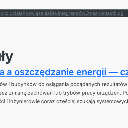
k to działa
Rozwiązania
Dla integratorów
O nas
Kontakt
Blog
ły
 a oszczędzanie energii — cz
ów i budynków do osiągania pożądanych rezultatów 
rzez zmianę zachowań lub trybów pracy urządzeń. Po
ci i inżynierowie coraz częściej szukają systemow