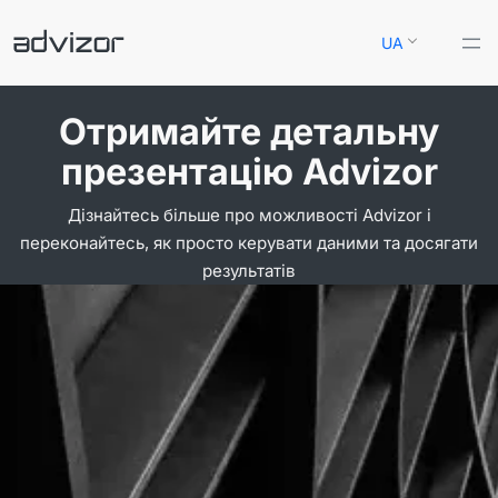
Перейти
UA
до
вмісту
Отримайте детальну
презентацію Advizor
Дізнайтесь більше про можливості Advizor і
переконайтесь, як просто керувати даними та досягати
результатів