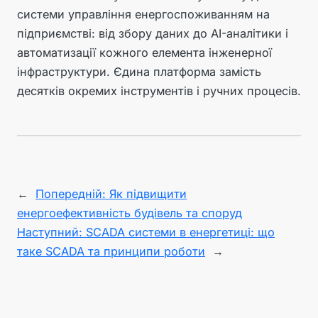
системи управління енергоспоживанням на
підприємстві: від збору даних до AI-аналітики і
автоматизації кожного елемента інженерної
інфраструктури. Єдина платформа замість
десятків окремих інструментів і ручних процесів.
←
Попередній:
Як підвищити
енергоефективність будівель та споруд
Наступний:
SCADA системи в енергетиці: що
таке SCADA та принципи роботи
→